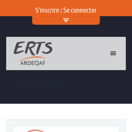
S'inscrire / Se connecter
[wpseo_breadcrumb]